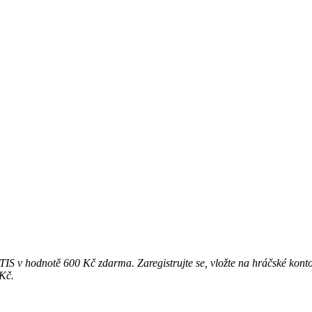
 v hodnotě 600 Kč zdarma. Zaregistrujte se, vložte na hráčské konto
 Kč.