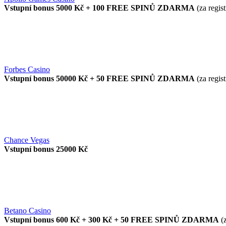
Vstupní bonus 5000 Kč + 100 FREE SPINŮ ZDARMA
(za regist
Forbes Casino
Vstupní bonus 50000 Kč + 50 FREE SPINŮ ZDARMA
(za regist
Chance Vegas
Vstupní bonus 25000 Kč
Betano Casino
Vstupní bonus 600 Kč + 300 Kč + 50 FREE SPINŮ ZDARMA
(z