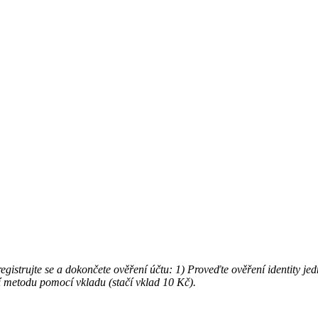
gistrujte se a dokončete ověření účtu: 1) Proveďte ověření identity je
ní metodu pomocí vkladu (stačí vklad 10 Kč).