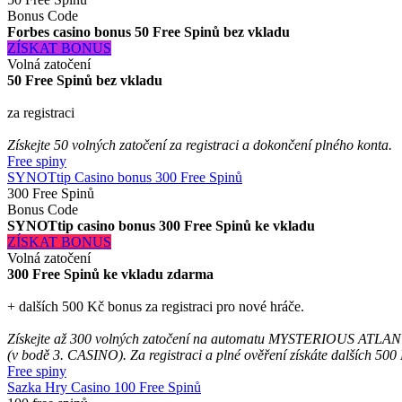
Bonus Code
Forbes casino bonus 50 Free Spinů bez vkladu
ZÍSKAT BONUS
Volná zatočení
50 Free Spinů bez vkladu
za registraci
Získejte 50 volných zatočení za registraci a dokončení plného konta.
Free spiny
SYNOTtip Casino bonus 300 Free Spinů
300 Free Spinů
Bonus Code
SYNOTtip casino bonus 300 Free Spinů ke vkladu
ZÍSKAT BONUS
Volná zatočení
300 Free Spinů ke vkladu zdarma
+ dalších 500 Kč bonus za registraci pro nové hráče.
Získejte až 300 volných zatočení na automatu MYSTERIOUS ATLANTIS
(v bodě 3. CASINO). Za registraci a plné ověření získáte dalších 500
Free spiny
Sazka Hry Casino 100 Free Spinů