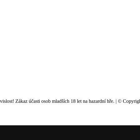
ávislost! Zákaz účasti osob mladších 18 let na hazardní hře. | © Copy