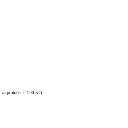
ů za protočení 1500 Kč)