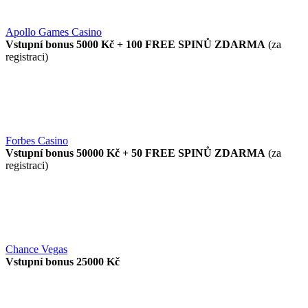
Apollo Games Casino
Vstupní bonus 5000 Kč + 100 FREE SPINŮ ZDARMA
(za
registraci)
Forbes Casino
Vstupní bonus 50000 Kč + 50 FREE SPINŮ ZDARMA
(za
registraci)
Chance Vegas
Vstupní bonus 25000 Kč