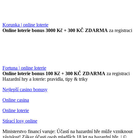
Korunka | online loterie
Online loterie bonus 3000 Kč + 300 KČ ZDARMA
za registraci
Fortuna | online loterie
Online loterie bonus 100 Kč + 300 KČ ZDARMA
za registraci
Hazardní hry a loterie: pravidla, tipy & triky
Nejlepší casino bonusy
Online casina
Online loterie
Stírací losy online
Ministerstvo financí varuje: Účastí na hazardní hře může vzniknout
závislost! Zákaz účasti osob mladších 18 let na hazardní hře. | ©