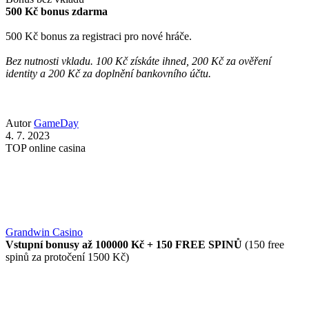
500 Kč bonus zdarma
500 Kč bonus za registraci pro nové hráče.
Bez nutnosti vkladu. 100 Kč získáte ihned, 200 Kč za ověření
identity a 200 Kč za doplnění bankovního účtu.
Autor
GameDay
4. 7. 2023
TOP online casina
Grandwin Casino
Vstupní bonusy až 100000 Kč + 150 FREE SPINŮ
(150 free
spinů za protočení 1500 Kč)