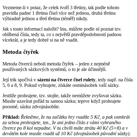
Vezmeme-li v potaz, že celek tvoří 3 třetiny, tak podle tohoto
pravidla padne 1 třetina čísel více než jednou, druhá třetina
výhradně jednou a třetí třetina (téměř) nikdy.
Jak s touto informací naložit? Inu, můžete podle ní poznat tzv.
oblíbená čísla, tedy ta, co s největší pravděpodobností padnou
vícekrát, a je tedy dobré si na ně vsadit.
Metoda čtyřek
Metoda čtverců neboli metoda čtyřek – jeden z nejméně
používaných sázkových systémů, o to je ale účinnější.
Její trik spočívá v
sázení na čtverce čísel rulety
, tedy např. na čísla
5, 6 a 8, 9. Pokud vyhrajete, získáte osminásobek vaší sázky.
Jestliže prohrajete, tzv. stojíte, takže nemůžete zvyšovat sázku.
Musíte uzavírat pořád tu samou sázku; teprve když prohrajete
poosmé, sázku zdvojnásobíte.
Příklad:
Řekněme, že na začátku hry vsadíte 5 Kč, a pak osmkrát
za sebou prohrajete, tzn., že ani jedno číslo z vámi vybraného
čtverce po 8 kol nepadne. V tu chvíli máte ztrátu 40 Kč (5×8) a v
devátém kole musíte vsadit už 10 Kč (dvojnásobek původní sázky).