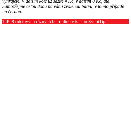
vyhrajete. V dalším kole už sázíte 4 Kč, v dalším 8 Kč, atd.
Samozřejmě celou dobu na vámi zvolenou barvu, v tomto případě
na černou.
TIP: 8 ruletových různých her online v kasinu SynotTip