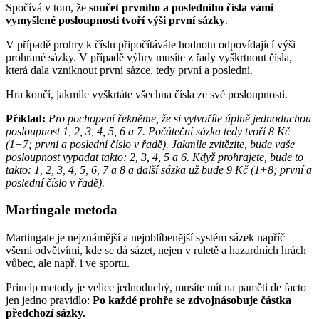
Spočívá v tom, že
součet prvního a posledního čísla vámi
vymyšlené posloupnosti tvoří výši první sázky
.
V případě prohry k číslu připočítáváte hodnotu odpovídající výši
prohrané sázky. V případě výhry musíte z řady vyškrtnout čísla,
která dala vzniknout první sázce, tedy první a poslední.
Hra končí, jakmile vyškrtáte všechna čísla ze své posloupnosti.
Příklad:
Pro pochopení řekněme, že si vytvoříte úplně jednoduchou
posloupnost 1, 2, 3, 4, 5, 6 a 7. Počáteční sázka tedy tvoří 8 Kč
(1+7; první a poslední číslo v řadě). Jakmile zvítězíte, bude vaše
posloupnost vypadat takto: 2, 3, 4, 5 a 6. Když prohrajete, bude to
takto: 1, 2, 3, 4, 5, 6, 7 a 8 a další sázka už bude 9 Kč (1+8; první a
poslední číslo v řadě).
Martingale metoda
Martingale je nejznámější a nejoblíbenější systém sázek napříč
všemi odvětvími, kde se dá sázet, nejen v ruletě a hazardních hrách
vůbec, ale např. i ve sportu.
Princip metody je velice jednoduchý, musíte mít na paměti de facto
jen jedno pravidlo:
Po každé prohře se zdvojnásobuje částka
předchozí sázky.