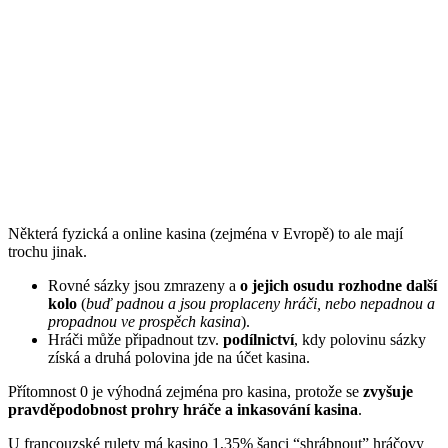
Některá fyzická a online kasina (zejména v Evropě) to ale mají
trochu jinak.
Rovné sázky jsou zmrazeny a
o jejich osudu rozhodne další
kolo
(
buď padnou a jsou proplaceny hráči, nebo nepadnou a
propadnou ve prospěch kasina
).
Hráči může připadnout tzv.
podílnictví
, kdy polovinu sázky
získá a druhá polovina jde na účet kasina.
Přítomnost 0 je výhodná zejména pro kasina, protože se
zvyšuje
pravděpodobnost prohry hráče a inkasování kasina
.
U francouzské rulety má kasino 1,35% šanci “shrábnout” hráčovy