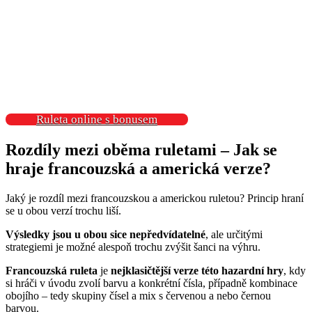
Ruleta online s bonusem
Rozdíly mezi oběma ruletami – Jak se
hraje francouzská a americká verze?
Jaký je rozdíl mezi francouzskou a americkou ruletou? Princip hraní
se u obou verzí trochu liší.
Výsledky jsou u obou sice nepředvídatelné
, ale určitými
strategiemi je možné alespoň trochu zvýšit šanci na výhru.
Francouzská ruleta
je
nejklasičtější verze této hazardní hry
, kdy
si hráči v úvodu zvolí barvu a konkrétní čísla, případně kombinace
obojího – tedy skupiny čísel a mix s červenou a nebo černou
barvou.