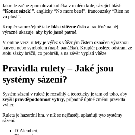
Jakmile začne zpomalovat kulička v malém kole, sázející hlásí:
“Konec sázek!”
, anglicky “No more bets!”, francouzsky “Rien ne
va plus!”.
Krupiér samozřejmě také
hlásí vítězné číslo
a tradičně na něj
výrazně ukazuje, aby bylo jasně patrné.
V online verzi rulety je výřez s vítězným číslem označen výraznou
barvou nebo symbolem (např. panáčka). Krupiér posléze odstraní ze
stolu sázky hráčů, co prohráli, a na závěr vyplatí vítěze.
Pravidla rulety – Jaké jsou
systémy sázení?
Systém sázení v ruletě je rozsáhlý a teoreticky je tam od toho, aby
zvýšil pravděpodobnost výhry
, případně úplně změnil pravidla
výher.
Ruleta je hazardní hra, v níž se nejčastěji uplatňují tyto systémy
sázení:
D’Alembert,