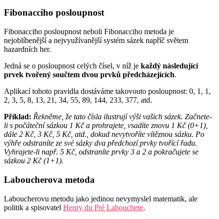
Fibonacciho posloupnost
Fibonacciho posloupnost neboli Fibonacciho metoda je
nejoblíbenější a nejvyužívanější systém sázek napříč světem
hazardních her.
Jedná se o posloupnost celých čísel, v níž je
každý následující
prvek tvořený součtem dvou prvků předcházejících
.
Aplikací tohoto pravidla dostáváme takovouto posloupnost: 0, 1, 1,
2, 3, 5, 8, 13, 21, 34, 55, 89, 144, 233, 377, atd.
Příklad:
Řekněme, že tato čísla ilustrují výši vašich sázek. Začnete-
li s počáteční sázkou 1 Kč a prohrajete, vsadíte znovu 1 Kč (0+1),
dále 2 Kč, 3 Kč, 5 Kč, atd., dokud nevytvoříte vítěznou sázku. Po
výhře odstraníte ze své sázky dva předchozí prvky tvořící řadu.
Vyhrajete-li např. 5 Kč, odstraníte prvky 3 a 2 a pokračujete se
sázkou 2 Kč (1+1).
Laboucherova metoda
Laboucherovu metodu jako jedinou nevymyslel matematik, ale
politik a spisovatel
Henry du Pré Labouchere
.