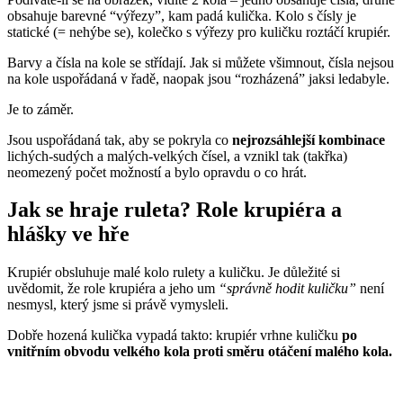
obsahuje barevné “výřezy”, kam padá kulička. Kolo s čísly je
statické (= nehýbe se), kolečko s výřezy pro kuličku roztáčí krupiér.
Barvy a čísla na kole se střídají. Jak si můžete všimnout, čísla nejsou
na kole uspořádaná v řadě, naopak jsou “rozházená” jaksi ledabyle.
Je to záměr.
Jsou uspořádaná tak, aby se pokryla co
nejrozsáhlejší kombinace
lichých-sudých a malých-velkých čísel, a vznikl tak (takřka)
neomezený počet možností a bylo opravdu o co hrát.
Jak se hraje ruleta? Role krupiéra a
hlášky ve hře
Krupiér obsluhuje malé kolo rulety a kuličku. Je důležité si
uvědomit, že role krupiéra a jeho um
“správně hodit kuličku”
není
nesmysl, který jsme si právě vymysleli.
Dobře hozená kulička vypadá takto: krupiér vrhne kuličku
po
vnitřním obvodu velkého kola proti směru otáčení malého kola.