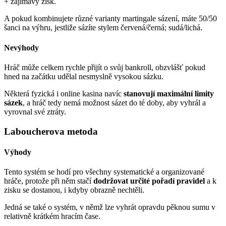
+ zajímavý zisk.
A pokud kombinujete různé varianty martingale sázení, máte 50/50
šanci na výhru, jestliže sázíte stylem červená/černá; sudá/lichá.
Nevýhody
Hráč může celkem rychle přijít o svůj bankroll, obzvlášť pokud
hned na začátku udělal nesmyslně vysokou sázku.
Některá fyzická i online kasina navíc
stanovují maximální limity
sázek
, a hráč tedy nemá možnost sázet do té doby, aby vyhrál a
vyrovnal své ztráty.
Laboucherova metoda
Výhody
Tento systém se hodí pro všechny systematické a organizované
hráče, protože při něm stačí
dodržovat určité pořadí pravidel
a k
zisku se dostanou, i kdyby obrazně nechtěli.
Jedná se také o systém, v němž lze vyhrát opravdu pěknou sumu v
relativně krátkém hracím čase.