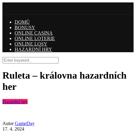
DOMŮ
BONUSY
ONLINE CASINA
ONLINE LOTERIE
ONLINE LOSY
HAZARDNÍ HRY
Ruleta – královna hazardních
her
Hazardní hry
Autor
GameDay
17. 4. 2024