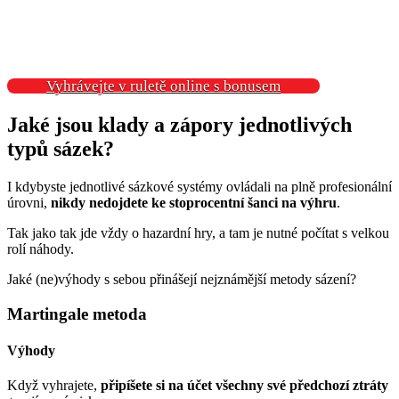
Vyhrávejte v ruletě online s bonusem
Jaké jsou klady a zápory jednotlivých
typů sázek?
I kdybyste jednotlivé sázkové systémy ovládali na plně profesionální
úrovni,
nikdy nedojdete ke stoprocentní šanci na výhru
.
Tak jako tak jde vždy o hazardní hry, a tam je nutné počítat s velkou
rolí náhody.
Jaké (ne)výhody s sebou přinášejí nejznámější metody sázení?
Martingale metoda
Výhody
Když vyhrajete,
připíšete si na účet všechny své předchozí ztráty