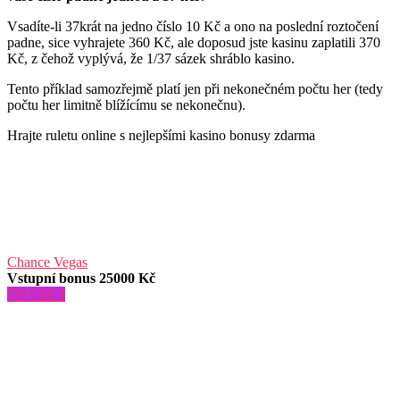
Vsadíte-li 37krát na jedno číslo 10 Kč a ono na poslední roztočení
padne, sice vyhrajete 360 Kč, ale doposud jste kasinu zaplatili 370
Kč, z čehož vyplývá, že 1/37 sázek shráblo kasino.
Tento příklad samozřejmě platí jen při nekonečném počtu her (tedy
počtu her limitně blížícímu se nekonečnu).
Hrajte ruletu online s nejlepšími kasino bonusy zdarma
Chance Vegas
Vstupní bonus 25000 Kč
TO CHCI