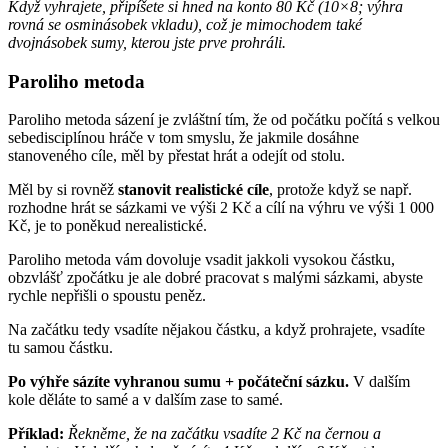
Když vyhrajete, připíšete si hned na konto 80 Kč (10×8; výhra
rovná se osminásobek vkladu), což je mimochodem také
dvojnásobek sumy, kterou jste prve prohráli.
Paroliho metoda
Paroliho metoda sázení je zvláštní tím, že od počátku počítá s velkou
sebedisciplínou hráče v tom smyslu, že jakmile dosáhne
stanoveného cíle, měl by přestat hrát a odejít od stolu.
Měl by si rovněž
stanovit realistické cíle
, protože když se např.
rozhodne hrát se sázkami ve výši 2 Kč a cílí na výhru ve výši 1 000
Kč, je to poněkud nerealistické.
Paroliho metoda vám dovoluje vsadit jakkoli vysokou částku,
obzvlášť zpočátku je ale dobré pracovat s malými sázkami, abyste
rychle nepřišli o spoustu peněz.
Na začátku tedy vsadíte nějakou částku, a když prohrajete, vsadíte
tu samou částku.
Po výhře sázíte vyhranou sumu + počáteční sázku.
V dalším
kole děláte to samé a v dalším zase to samé.
Příklad:
Řekněme, že na začátku vsadíte 2 Kč na černou a