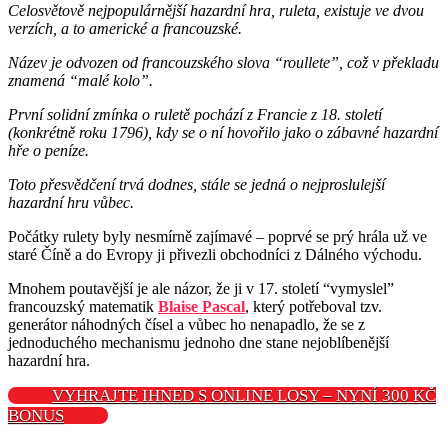
Celosvětově nejpopulárnější hazardní hra, ruleta, existuje ve dvou
verzích, a to americké a francouzské.
Název je odvozen od francouzského slova “roullete”, což v překladu
znamená “malé kolo”.
První solidní zmínka o ruletě pochází z Francie z 18. století
(konkrétně roku 1796), kdy se o ní hovořilo jako o zábavné hazardní
hře o peníze.
Toto přesvědčení trvá dodnes, stále se jedná o nejproslulejší
hazardní hru vůbec.
Počátky rulety byly nesmírně zajímavé – poprvé se prý hrála už ve
staré Číně a do Evropy ji přivezli obchodníci z Dálného východu.
Mnohem poutavější je ale názor, že ji v 17. století “vymyslel”
francouzský matematik
Blaise Pascal
, který potřeboval tzv.
generátor náhodných čísel a vůbec ho nenapadlo, že se z
jednoduchého mechanismu jednoho dne stane nejoblíbenější
hazardní hra.
VYHRAJTE IHNED S ONLINE LOSY – NYNÍ 300 KČ
BONUS