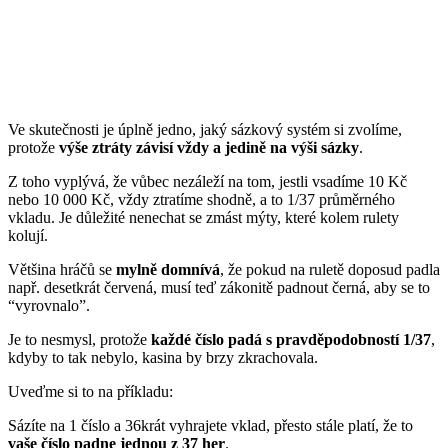
Ve skutečnosti je úplně jedno, jaký sázkový systém si zvolíme,
protože
výše ztráty závisí vždy a jedině na výši sázky
.
Z toho vyplývá, že vůbec nezáleží na tom, jestli vsadíme 10 Kč
nebo 10 000 Kč, vždy ztratíme shodně, a to 1/37 průměrného
vkladu. Je důležité nenechat se zmást mýty, které kolem rulety
kolují.
Většina hráčů se
mylně domnívá
, že pokud na ruletě doposud padla
např. desetkrát červená, musí teď zákonitě padnout černá, aby se to
“vyrovnalo”.
Je to nesmysl, protože
každé číslo padá s pravděpodobností 1/37
,
kdyby to tak nebylo, kasina by brzy zkrachovala.
Uveďme si to na příkladu:
Sázíte na 1 číslo a 36krát vyhrajete vklad, přesto stále platí, že to
vaše číslo padne jednou z 37 her
.