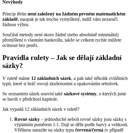
Nevýhody
Princip třetin
není založený na žádném pevném matematickém
základě
, naopak je tak trochu vymyšlený, tudíž vám nezaručí
žádnou výhru.
Součástí metody není skoro žádné (nebo absolutně minimální)
přemýšlení o vlastním bankrollu, takže se celkem rychle můžete
ocitnout bez peněz.
Pravidla rulety – Jak se dělají základní
sázky?
V ruletě máme
12 základních sázek
, a pak také několik zvláštních
typů, které si hráč osvojí zkušenostmi a opakováním sehrávek.
Se seznamem sázek souvisí také
sázkové systémy
, o kterých jsme
se bavili v předchozí kapitole.
Jak vypadá 12 základních sázek v ruletě?
Rovné sázky
– jednoduché neboli rovné sázky jsou sázky s
výplatním poměrem 1:1. Dají se dělit podle barvy a velikosti.
Většinou narazíte na sázky typu
červená/černá
(v případě