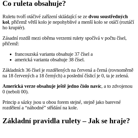
Co ruleta obsahuje?
Ruletu tvoří otáčivé zařízení skládající se ze
dvou soustředných
kol
, přičemž větší kolo je nepohyblivé a menší kolo se otáčí (roztáčí
ho krupiér).
Zásadní rozdíl mezi oběma verzemi rulety spočívá v počtu čísel,
přičemž:
francouzská varianta obsahuje 37 čísel a
americká varianta obsahuje 38 čísel.
Základních 36 čísel je rozdělených na červená a černá (rovnoměrně
na 18 červených a 18 černých) a poslední číslicí je 0, ta je zelená.
Americká verze obsahuje ještě jedno číslo navíc
, a to zdvojenou
0 (neboli 00).
Princip a sázky jsou u obou forem stejné, stejně jako barevné
rozdělení a “náhodné” střídání na kole.
Základní pravidla rulety – Jak se hraje?