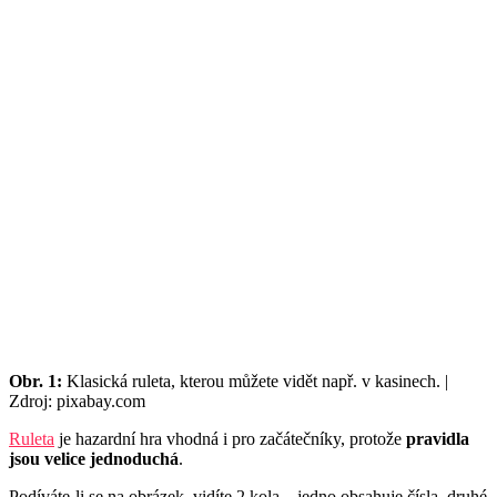
Obr. 1:
Klasická ruleta, kterou můžete vidět např. v kasinech. |
Zdroj: pixabay.com
Ruleta
je hazardní hra vhodná i pro začátečníky, protože
pravidla
jsou velice jednoduchá
.
Podíváte-li se na obrázek, vidíte 2 kola – jedno obsahuje čísla, druhé