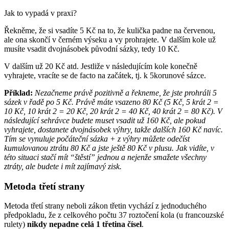
Jak to vypadá v praxi?
Řekněme, že si vsadíte 5 Kč na to, že kulička padne na červenou,
ale ona skončí v černém výseku a vy prohrajete. V dalším kole už
musíte vsadit dvojnásobek původní sázky, tedy 10 Kč.
V dalším už 20 Kč atd. Jestliže v následujícím kole konečně
vyhrajete, vracíte se de facto na začátek, tj. k 5korunové sázce.
Příklad:
Nezačneme právě pozitivně a řekneme, že jste prohráli 5
sázek v řadě po 5 Kč. Právě máte vsazeno 80 Kč (5 Kč, 5 krát 2 =
10 Kč, 10 krát 2 = 20 Kč, 20 krát 2 = 40 Kč, 40 krát 2 = 80 Kč). V
následující sehrávce budete muset vsadit už 160 Kč, ale pokud
vyhrajete, dostanete dvojnásobek výhry, takže dalších 160 Kč navíc.
Tím se vynuluje počáteční sázka + z výhry můžete odečíst
kumulovanou ztrátu 80 Kč a jste ještě 80 Kč v plusu. Jak vidíte, v
této situaci stačí mít “štěstí” jednou a nejenže smažete všechny
ztráty, ale budete i mít zajímavý zisk.
Metoda třetí strany
Metoda třetí strany neboli zákon třetin vychází z jednoduchého
předpokladu, že z celkového počtu 37 roztočení kola (u francouzské
rulety)
nikdy nepadne celá 1 třetina čísel
.