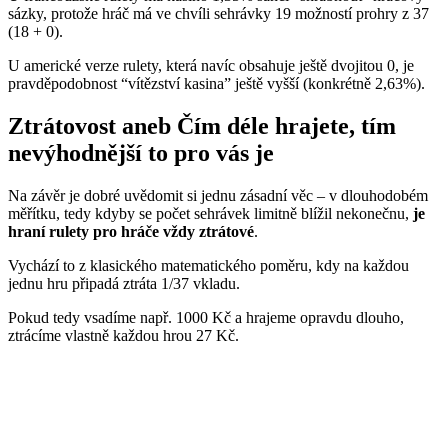
sázky, protože hráč má ve chvíli sehrávky 19 možností prohry z 37
(18 + 0).
U americké verze rulety, která navíc obsahuje ještě dvojitou 0, je
pravděpodobnost “vítězství kasina” ještě vyšší (konkrétně 2,63%).
Ztrátovost aneb Čím déle hrajete, tím
nevýhodnější to pro vás je
Na závěr je dobré uvědomit si jednu zásadní věc – v dlouhodobém
měřítku, tedy kdyby se počet sehrávek limitně blížil nekonečnu,
je
hraní rulety pro hráče vždy ztrátové
.
Vychází to z klasického matematického poměru, kdy na každou
jednu hru připadá ztráta 1/37 vkladu.
Pokud tedy vsadíme např. 1000 Kč a hrajeme opravdu dlouho,
ztrácíme vlastně každou hrou 27 Kč.