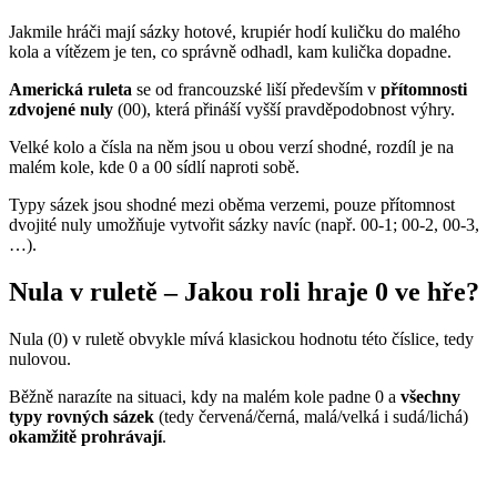
Jakmile hráči mají sázky hotové, krupiér hodí kuličku do malého
kola a vítězem je ten, co správně odhadl, kam kulička dopadne.
Americká ruleta
se od francouzské liší především v
přítomnosti
zdvojené nuly
(00), která přináší vyšší pravděpodobnost výhry.
Velké kolo a čísla na něm jsou u obou verzí shodné, rozdíl je na
malém kole, kde 0 a 00 sídlí naproti sobě.
Typy sázek jsou shodné mezi oběma verzemi, pouze přítomnost
dvojité nuly umožňuje vytvořit sázky navíc (např. 00-1; 00-2, 00-3,
…).
Nula v ruletě – Jakou roli hraje 0 ve hře?
Nula (0) v ruletě obvykle mívá klasickou hodnotu této číslice, tedy
nulovou.
Běžně narazíte na situaci, kdy na malém kole padne 0 a
všechny
typy rovných sázek
(tedy červená/černá, malá/velká i sudá/lichá)
okamžitě prohrávají
.