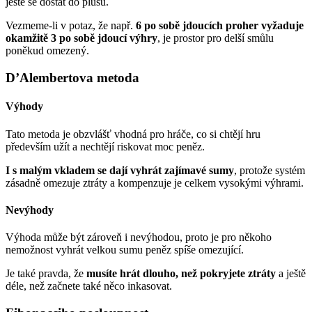
ještě se dostat do plusu.
Vezmeme-li v potaz, že např.
6 po sobě jdoucích proher vyžaduje
okamžitě 3 po sobě jdoucí výhry
, je prostor pro delší smůlu
poněkud omezený.
D’Alembertova metoda
Výhody
Tato metoda je obzvlášť vhodná pro hráče, co si chtějí hru
především užít a nechtějí riskovat moc peněz.
I s malým vkladem se dají vyhrát zajímavé sumy
, protože systém
zásadně omezuje ztráty a kompenzuje je celkem vysokými výhrami.
Nevýhody
Výhoda může být zároveň i nevýhodou, proto je pro někoho
nemožnost vyhrát velkou sumu peněz spíše omezující.
Je také pravda, že
musíte hrát dlouho, než pokryjete ztráty
a ještě
déle, než začnete také něco inkasovat.