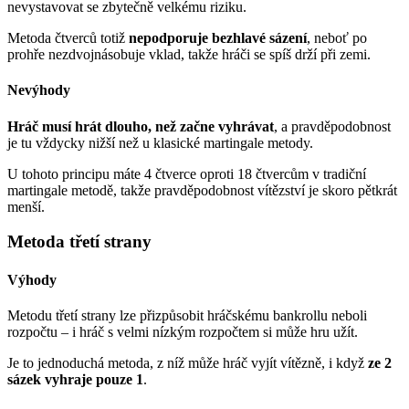
nevystavovat se zbytečně velkému riziku.
Metoda čtverců totiž
nepodporuje bezhlavé sázení
, neboť po
prohře nezdvojnásobuje vklad, takže hráči se spíš drží při zemi.
Nevýhody
Hráč musí hrát dlouho, než začne vyhrávat
, a pravděpodobnost
je tu vždycky nižší než u klasické martingale metody.
U tohoto principu máte 4 čtverce oproti 18 čtvercům v tradiční
martingale metodě, takže pravděpodobnost vítězství je skoro pětkrát
menší.
Metoda třetí strany
Výhody
Metodu třetí strany lze přizpůsobit hráčskému bankrollu neboli
rozpočtu – i hráč s velmi nízkým rozpočtem si může hru užít.
Je to jednoduchá metoda, z níž může hráč vyjít vítězně, i když
ze 2
sázek vyhraje pouze 1
.