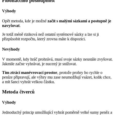
Fibonacciho posloupnost
Výhody
Opět metoda, kde je možné
začít s malými sázkami a postupně je
navyšovat
.
Je totiž méně riziková než ostatní systémové sázky a lze si ji
přizpůsobit rozpočtu, který zrovna máte k dispozici.
Nevýhody
V momentě, kdy hráč prohrává, musí svoje sázky neustále zvyšovat.
Jakmile začne vyhrávat, je nucený je snižovat.
Tím ztrácí manévrovací prostor
, protože prohry ho rychle o
peníze připravují, ale výhry mu zase neumožňují vsázet, kolik chce,
a mít šanci vyhrát velkou částku.
Metoda čtverců
Výhody
Jednoduchý princip umožňující vyhrát poměrně velké sumy peněz a