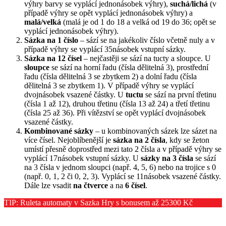
výhry barvy se vyplácí jednonásobek výhry),
suchá/lichá
(v
případě výhry se opět vyplácí jednonásobek výhry) a
malá/velká
(malá je od 1 do 18 a velká od 19 do 36; opět se
vyplácí jednonásobek výhry).
Sázka na 1 číslo
– sází se na jakékoliv číslo včetně nuly a v
případě výhry se vyplácí 35násobek vstupní sázky.
Sázka na 12 čísel
– nejčastěji se sází na tucty a sloupce. U
sloupce
se sází na horní řadu (čísla dělitelná 3), prostřední
řadu (čísla dělitelná 3 se zbytkem 2) a dolní řadu (čísla
dělitelná 3 se zbytkem 1). V případě výhry se vyplácí
dvojnásobek vsazené částky. U
tuctu
se sází na první třetinu
(čísla 1 až 12), druhou třetinu (čísla 13 až 24) a třetí třetinu
(čísla 25 až 36). Při vítězství se opět vyplácí dvojnásobek
vsazené částky.
Kombinované sázky
– u kombinovaných sázek lze sázet na
více čísel. Nejoblíbenější je
sázka na 2 čísla
, kdy se žeton
umístí přesně doprostřed mezi tato 2 čísla a v případě výhry se
vyplácí 17násobek vstupní sázky. U
sázky na 3 čísla
se sází
na 3 čísla v jednom sloupci (např. 4, 5, 6) nebo na trojice s 0
(např. 0, 1, 2 či 0, 2, 3). Vyplácí se 11násobek vsazené částky.
Dále lze vsadit
na čtverce
a na
6 čísel
.
TIP: Ruleta automaty v Sazka Hry s bonusem až 25300 Kč